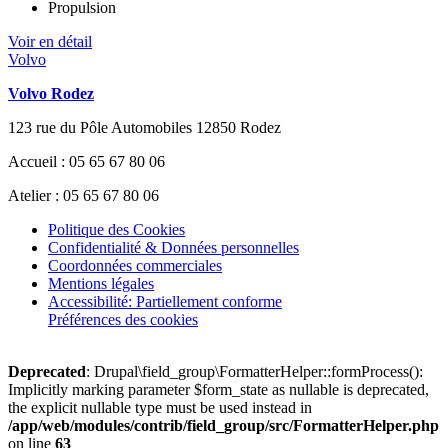
Propulsion
Voir en détail
Volvo
Volvo Rodez
123 rue du Pôle Automobiles 12850 Rodez
Accueil : 05 65 67 80 06
Atelier : 05 65 67 80 06
Politique des Cookies
Confidentialité & Données personnelles
Coordonnées commerciales
Mentions légales
Accessibilité: Partiellement conforme
Préférences des cookies
Deprecated
: Drupal\field_group\FormatterHelper::formProcess():
Implicitly marking parameter $form_state as nullable is deprecated,
the explicit nullable type must be used instead in
/app/web/modules/contrib/field_group/src/FormatterHelper.php
on line
63