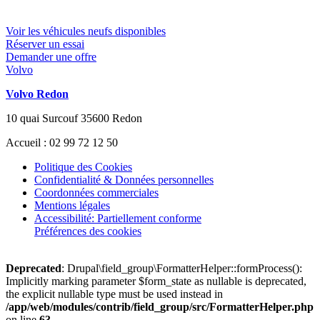
Voir les véhicules neufs disponibles
Réserver un essai
Demander une offre
Volvo
Volvo Redon
10 quai Surcouf 35600 Redon
Accueil : 02 99 72 12 50
Politique des Cookies
Confidentialité & Données personnelles
Coordonnées commerciales
Mentions légales
Accessibilité: Partiellement conforme
Préférences des cookies
Deprecated
: Drupal\field_group\FormatterHelper::formProcess():
Implicitly marking parameter $form_state as nullable is deprecated,
the explicit nullable type must be used instead in
/app/web/modules/contrib/field_group/src/FormatterHelper.php
on line
63