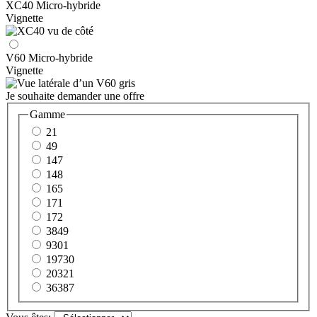
XC40 Micro-hybride
Vignette
V60 Micro-hybride
Vignette
Je souhaite demander une offre
Gamme
21
49
147
148
165
171
172
3849
9301
19730
20321
36387