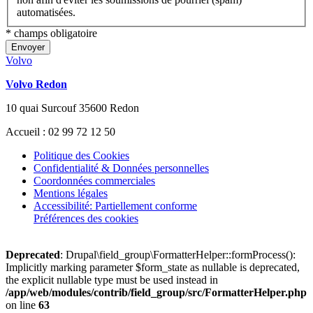
automatisées.
* champs obligatoire
Envoyer
Volvo
Volvo Redon
10 quai Surcouf 35600 Redon
Accueil : 02 99 72 12 50
Politique des Cookies
Confidentialité & Données personnelles
Coordonnées commerciales
Mentions légales
Accessibilité: Partiellement conforme
Préférences des cookies
Deprecated
: Drupal\field_group\FormatterHelper::formProcess():
Implicitly marking parameter $form_state as nullable is deprecated,
the explicit nullable type must be used instead in
/app/web/modules/contrib/field_group/src/FormatterHelper.php
on line
63