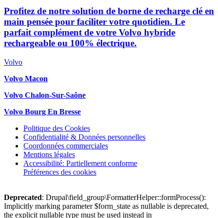
Profitez de notre solution de borne de recharge clé en
main pensée pour faciliter votre quotidien. Le
parfait complément de votre Volvo hybride
rechargeable ou 100% électrique.
Volvo
Volvo Macon
Volvo Chalon-Sur-Saône
Volvo Bourg En Bresse
Politique des Cookies
Confidentialité & Données personnelles
Coordonnées commerciales
Mentions légales
Accessibilité: Partiellement conforme
Préférences des cookies
Deprecated
: Drupal\field_group\FormatterHelper::formProcess():
Implicitly marking parameter $form_state as nullable is deprecated,
the explicit nullable type must be used instead in