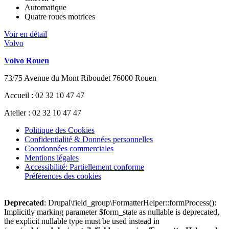
Automatique
Quatre roues motrices
Voir en détail
Volvo
Volvo Rouen
73/75 Avenue du Mont Riboudet 76000 Rouen
Accueil : 02 32 10 47 47
Atelier : 02 32 10 47 47
Politique des Cookies
Confidentialité & Données personnelles
Coordonnées commerciales
Mentions légales
Accessibilité: Partiellement conforme
Préférences des cookies
Deprecated
: Drupal\field_group\FormatterHelper::formProcess():
Implicitly marking parameter $form_state as nullable is deprecated,
the explicit nullable type must be used instead in