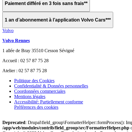
Paiement différé en 3 fois sans frais**
1 an d’abonnement à l’application Volvo Cars***
Volvo
Volvo Rennes
1 allée de Bray 35510 Cesson Sévigné
Accueil : 02 57 87 75 28
Atelier : 02 57 87 75 28
Politique des Cookies
Confidentialité & Données personnelles
Coordonnées commerciales
Mentions légales
Accessibilité: Partiellement conforme
Préférences des cookies
Deprecated
: Drupal\field_group\FormatterHelper::formProcess(): Impl
/app/web/modules/contrib/field_group/src/FormatterHelper.php
o