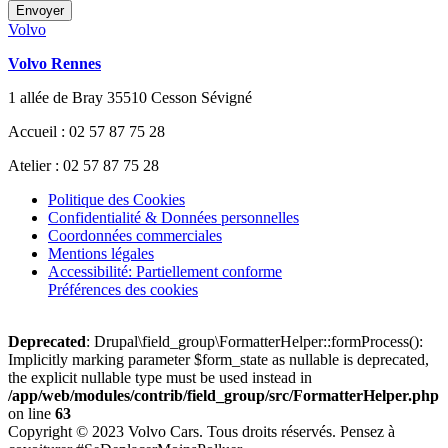
Envoyer
Volvo
Volvo Rennes
1 allée de Bray 35510 Cesson Sévigné
Accueil : 02 57 87 75 28
Atelier : 02 57 87 75 28
Politique des Cookies
Confidentialité & Données personnelles
Coordonnées commerciales
Mentions légales
Accessibilité: Partiellement conforme
Préférences des cookies
Deprecated
: Drupal\field_group\FormatterHelper::formProcess():
Implicitly marking parameter $form_state as nullable is deprecated,
the explicit nullable type must be used instead in
/app/web/modules/contrib/field_group/src/FormatterHelper.php
on line
63
Copyright © 2023 Volvo Cars. Tous droits réservés. Pensez à