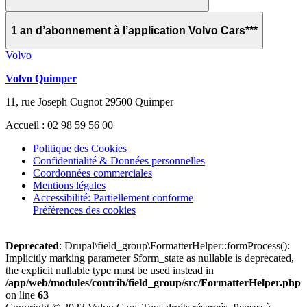
1 an d’abonnement à l’application Volvo Cars***
Volvo
Volvo Quimper
11, rue Joseph Cugnot 29500 Quimper
Accueil : 02 98 59 56 00
Politique des Cookies
Confidentialité & Données personnelles
Coordonnées commerciales
Mentions légales
Accessibilité: Partiellement conforme
Préférences des cookies
Deprecated
: Drupal\field_group\FormatterHelper::formProcess():
Implicitly marking parameter $form_state as nullable is deprecated,
the explicit nullable type must be used instead in
/app/web/modules/contrib/field_group/src/FormatterHelper.php
on line
63