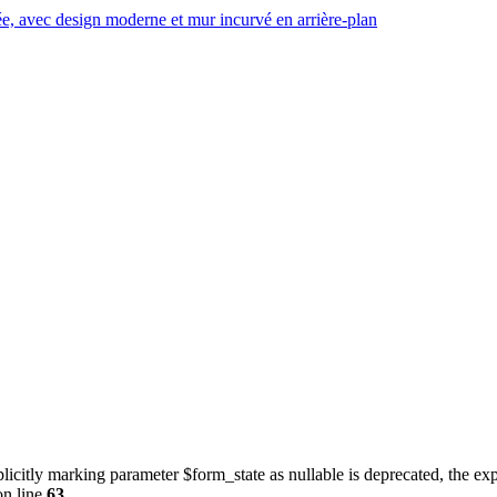
icitly marking parameter $form_state as nullable is deprecated, the expl
n line
63