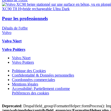
XC90 T8 Hybride rechargeable Ultra Dark
Pour les professionnels
Détails de l'offre
Volvo
Volvo Niort
Volvo Poitiers
Volvo Niort
Volvo Poitiers
Politique des Cookies
Confidentialité & Données personnelles
Coordonnées commerciales
Mentions légales
Accessibilité: Partiellement conforme
Préférences des cookies
Deprecated
: Drupal\field_group\FormatterHelper::formProcess(): Impl
/app/web/modules/contrib/field_group/src/FormatterHelper.php
o