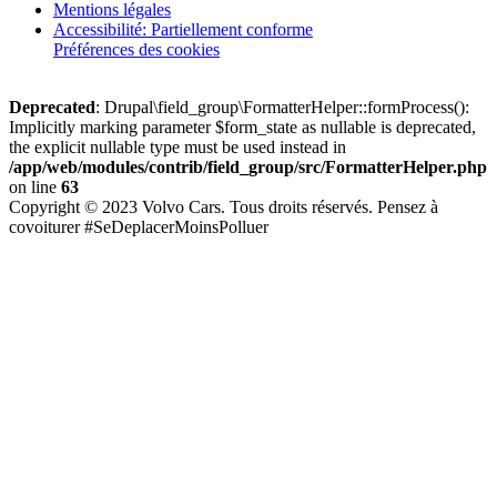
Mentions légales
Accessibilité: Partiellement conforme
Préférences des cookies
Deprecated
: Drupal\field_group\FormatterHelper::formProcess():
Implicitly marking parameter $form_state as nullable is deprecated,
the explicit nullable type must be used instead in
/app/web/modules/contrib/field_group/src/FormatterHelper.php
on line
63
Copyright © 2023 Volvo Cars. Tous droits réservés. Pensez à
covoiturer #SeDeplacerMoinsPolluer