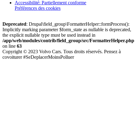
Accessibilité: Partiellement conforme
Préférences des cookies
Deprecated
: Drupal\field_group\FormatterHelper::formProcess():
Implicitly marking parameter $form_state as nullable is deprecated,
the explicit nullable type must be used instead in
/app/web/modules/contrib/field_group/src/FormatterHelper.php
on line
63
Copyright © 2023 Volvo Cars. Tous droits réservés. Pensez à
covoiturer #SeDeplacerMoinsPolluer