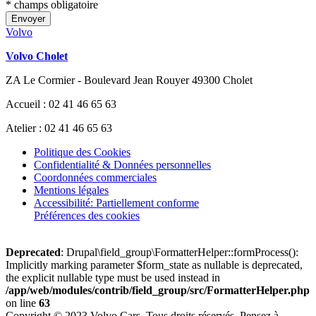
* champs obligatoire
Envoyer
Volvo
Volvo Cholet
ZA Le Cormier - Boulevard Jean Rouyer 49300 Cholet
Accueil : 02 41 46 65 63
Atelier : 02 41 46 65 63
Politique des Cookies
Confidentialité & Données personnelles
Coordonnées commerciales
Mentions légales
Accessibilité: Partiellement conforme
Préférences des cookies
Deprecated
: Drupal\field_group\FormatterHelper::formProcess():
Implicitly marking parameter $form_state as nullable is deprecated,
the explicit nullable type must be used instead in
/app/web/modules/contrib/field_group/src/FormatterHelper.php
on line
63
Copyright © 2023 Volvo Cars. Tous droits réservés. Pensez à