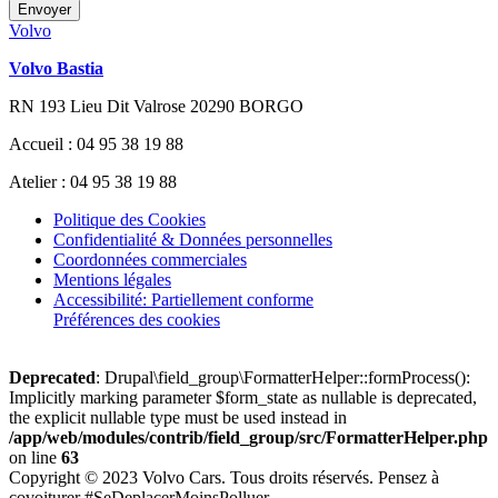
Envoyer
Volvo
Volvo Bastia
RN 193 Lieu Dit Valrose 20290 BORGO
Accueil : 04 95 38 19 88
Atelier : 04 95 38 19 88
Politique des Cookies
Confidentialité & Données personnelles
Coordonnées commerciales
Mentions légales
Accessibilité: Partiellement conforme
Préférences des cookies
Deprecated
: Drupal\field_group\FormatterHelper::formProcess():
Implicitly marking parameter $form_state as nullable is deprecated,
the explicit nullable type must be used instead in
/app/web/modules/contrib/field_group/src/FormatterHelper.php
on line
63
Copyright © 2023 Volvo Cars. Tous droits réservés. Pensez à
covoiturer #SeDeplacerMoinsPolluer