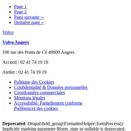
Page
1
Page
2
Page suivante
››
Dernière page
»
Volvo
Volvo Angers
100 rue des Ponts de Cé 49000 Angers
Accueil : 02 41 74 19 19
Atelier : 02 41 74 19 19
Politique des Cookies
Confidentialité & Données personnelles
Coordonnées commerciales
Mentions légales
Accessibilité: Partiellement conforme
Préférences des cookies
Deprecated
: Drupal\field_group\FormatterHelper::formProcess():
Implicitly marking parameter $form_state as nullable is deprecated,