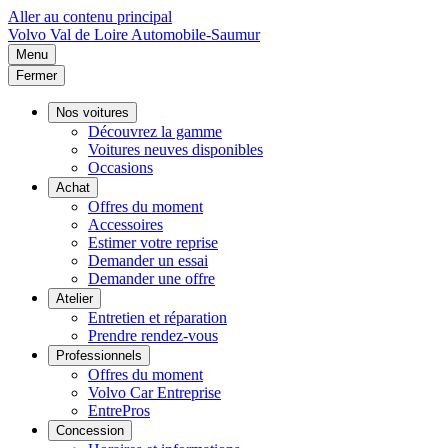
Aller au contenu principal
Volvo
Val de Loire Automobile-Saumur
Menu
Fermer
Nos voitures
Découvrez la gamme
Voitures neuves disponibles
Occasions
Achat
Offres du moment
Accessoires
Estimer votre reprise
Demander un essai
Demander une offre
Atelier
Entretien et réparation
Prendre rendez-vous
Professionnels
Offres du moment
Volvo Car Entreprise
EntrePros
Concession