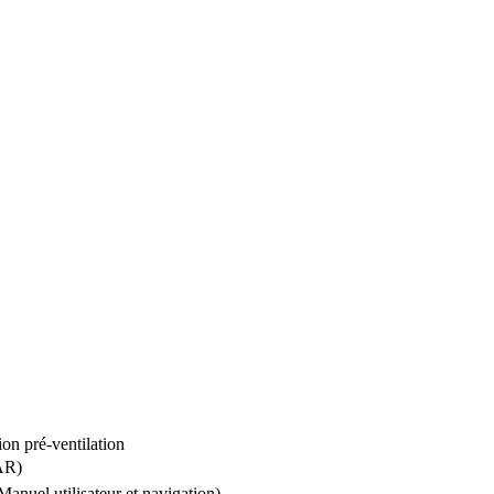
ion pré-ventilation
AR)
nuel utilisateur et navigation)