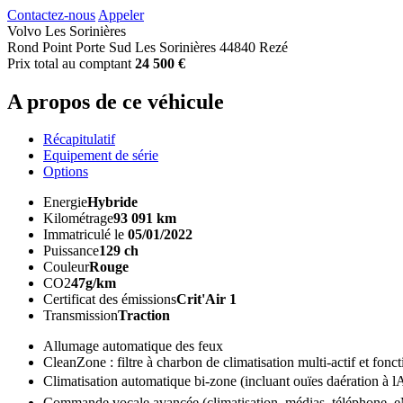
Contactez-nous
Appeler
Volvo Les Sorinières
Rond Point Porte Sud Les Sorinières 44840 Rezé
Prix total au comptant
24 500 €
A propos de ce véhicule
Récapitulatif
Equipement de série
Options
Energie
Hybride
Kilométrage
93 091 km
Immatriculé le
05/01/2022
Puissance
129 ch
Couleur
Rouge
CO2
47g/km
Certificat des émissions
Crit'Air 1
Transmission
Traction
Allumage automatique des feux
CleanZone : filtre à charbon de climatisation multi-actif et fonct
Climatisation automatique bi-zone (incluant ouïes daération à l
Commande vocale avancée (climatisation, médias, téléphone, eMa