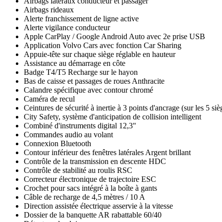
Airbags latéraux conducteur et passager
Airbags rideaux
Alerte franchissement de ligne active
Alerte vigilance conducteur
Apple CarPlay / Google Android Auto avec 2e prise USB
Application Volvo Cars avec fonction Car Sharing
Appuie-tête sur chaque siège réglable en hauteur
Assistance au démarrage en côte
Badge T4/T5 Recharge sur le hayon
Bas de caisse et passages de roues Anthracite
Calandre spécifique avec contour chromé
Caméra de recul
Ceintures de sécurité à inertie à 3 points d'ancrage (sur les 5 siè
City Safety, système d'anticipation de collision intelligent
Combiné d'instruments digital 12,3"
Commandes audio au volant
Connexion Bluetooth
Contour inférieur des fenêtres latérales Argent brillant
Contrôle de la transmission en descente HDC
Contrôle de stabilité au roulis RSC
Correcteur électronique de trajectoire ESC
Crochet pour sacs intégré à la boîte à gants
Câble de recharge de 4,5 mètres / 10 A
Direction assistée électrique asservie à la vitesse
Dossier de la banquette AR rabattable 60/40