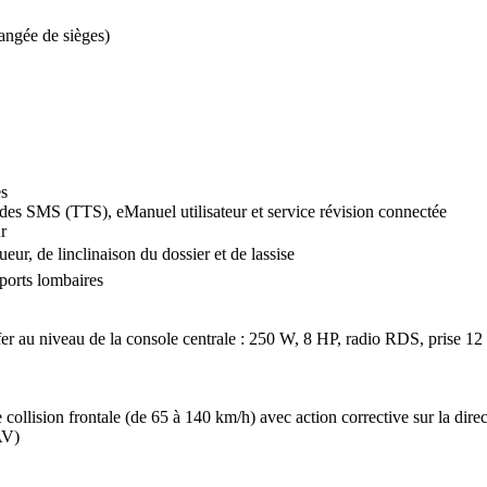
rangée de sièges)
es
 des SMS (TTS), eManuel utilisateur et service révision connectée
r
r, de linclinaison du dossier et de lassise
ports lombaires
 au niveau de la console centrale : 250 W, 8 HP, radio RDS, prise 12
 collision frontale (de 65 à 140 km/h) avec action corrective sur la dire
AV)