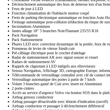
Déclenchement automatique des feux de detresse lors d'un frei
Feux de jour à LED
Fonction climatisation de l'habitacle moteur coupé
Frein de parking électronique automatique en fonction Auto Hol
Freinage automatique post-collision (réduction du risque de sur
Incrustations Aluminium
Jantes alliage 18" 5 branches Noir/Diamant 235/55 R18
Pack Navigation
Pack Stationnement
Phares LED avec correcteur dynamique de la portée, feux de rou
Pommeau de levier de vitesse Simili-cuir
Pré-câblage électrique pour le crochet d'attelage
Radar de stationnement AR avec signal sonore et visuel
Radars de stationnement AV
Rappels de clignotant à LED intégrés aux rétroviseurs
Sensus Navigation, Affichage 3D, cartographie Europe, informa
Télécommande de verrouillage centralisé avec clé de contact int
Verrouillage automatique des portes à partir de 7 km/h
Volant 3 branches gainé de Cuir avec insert en Aluminium
2 porte-cintres
Accès au service d'urgence Volvo via bouton SOS dans le plaf
Airbag genoux conducteur
Airbag passager désactivable avec témoin d'indication (on/off)
Airbags conducteur et passager à déclenchement différencié