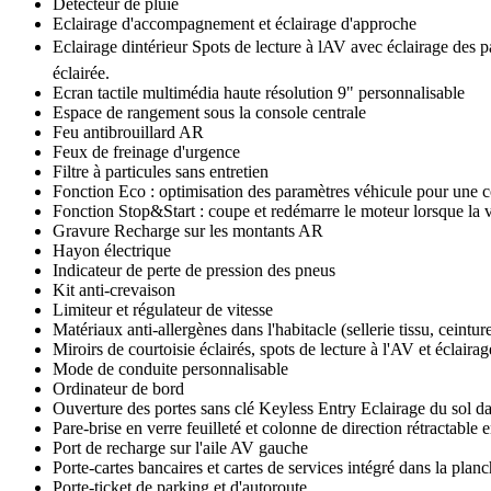
Détecteur de pluie
Eclairage d'accompagnement et éclairage d'approche
Eclairage dintérieur Spots de lecture à lAV avec éclairage des 
éclairée.
Ecran tactile multimédia haute résolution 9" personnalisable
Espace de rangement sous la console centrale
Feu antibrouillard AR
Feux de freinage d'urgence
Filtre à particules sans entretien
Fonction Eco : optimisation des paramètres véhicule pour une 
Fonction Stop&Start : coupe et redémarre le moteur lorsque la vo
Gravure Recharge sur les montants AR
Hayon électrique
Indicateur de perte de pression des pneus
Kit anti-crevaison
Limiteur et régulateur de vitesse
Matériaux anti-allergènes dans l'habitacle (sellerie tissu, ceintur
Miroirs de courtoisie éclairés, spots de lecture à l'AV et éclairag
Mode de conduite personnalisable
Ordinateur de bord
Ouverture des portes sans clé Keyless Entry Eclairage du sol d
Pare-brise en verre feuilleté et colonne de direction rétractable 
Port de recharge sur l'aile AV gauche
Porte-cartes bancaires et cartes de services intégré dans la plan
Porte-ticket de parking et d'autoroute