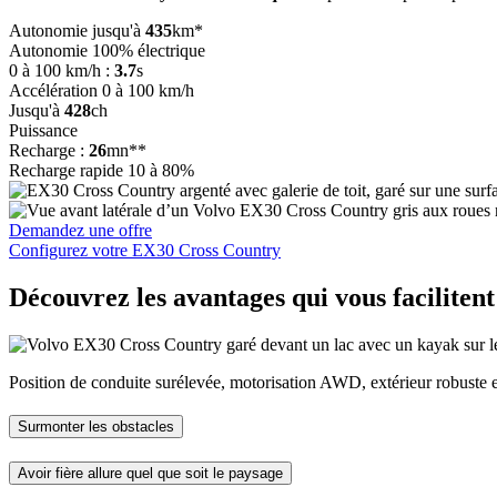
Autonomie jusqu'à
435
km*
Autonomie 100% électrique
0 à 100 km/h :
3.7
s
Accélération 0 à 100 km/h
Jusqu'à
428
ch
Puissance
Recharge :
26
mn**
Recharge rapide 10 à 80%
Demandez une offre
Configurez votre EX30 Cross Country
Découvrez les avantages qui vous facilitent 
Position de conduite surélevée, motorisation AWD, extérieur robuste et
Surmonter les obstacles
Avoir fière allure quel que soit le paysage