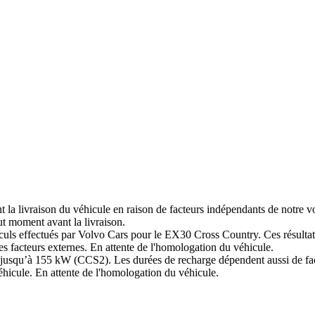
nt la livraison du véhicule en raison de facteurs indépendants de notre vo
ut moment avant la livraison.
lculs effectués par Volvo Cars pour le EX30 Cross Country. Ces résulta
res facteurs externes. En attente de l'homologation du véhicule.
squ’à 155 kW (CCS2). Les durées de recharge dépendent aussi de facteur
u véhicule. En attente de l'homologation du véhicule.