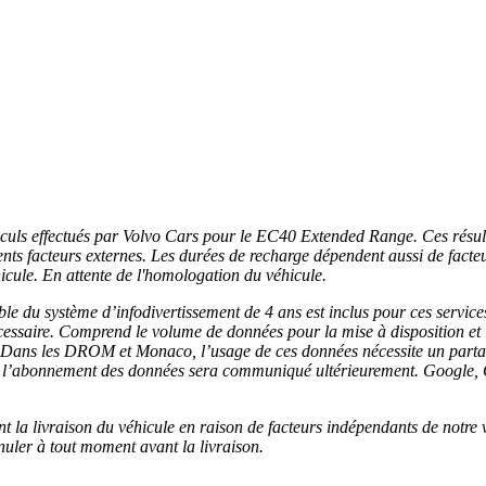
calculs effectués par Volvo Cars pour le EC40 Extended Range. Ces résu
rents facteurs externes. Les durées de recharge dépendent aussi de facteu
véhicule. En attente de l'homologation du véhicule.
e du système d’infodivertissement de 4 ans est inclus pour ces service
ssaire. Comprend le volume de données pour la mise à disposition et le
g. Dans les DROM et Monaco, l’usage de ces données nécessite un part
t de l’abonnement des données sera communiqué ultérieurement. Google
ant la livraison du véhicule en raison de facteurs indépendants de notre 
nuler à tout moment avant la livraison.