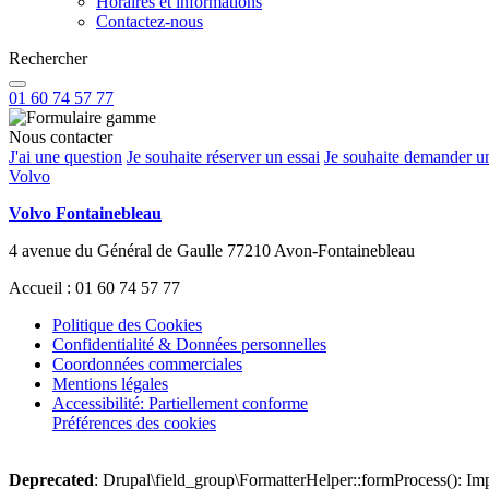
Horaires et informations
Contactez-nous
Rechercher
01 60 74 57 77
Nous contacter
J'ai une question
Je souhaite réserver un essai
Je souhaite demander un
Volvo
Volvo Fontainebleau
4 avenue du Général de Gaulle 77210 Avon-Fontainebleau
Accueil : 01 60 74 57 77
Politique des Cookies
Confidentialité & Données personnelles
Coordonnées commerciales
Mentions légales
Accessibilité: Partiellement conforme
Préférences des cookies
Deprecated
: Drupal\field_group\FormatterHelper::formProcess(): Impl