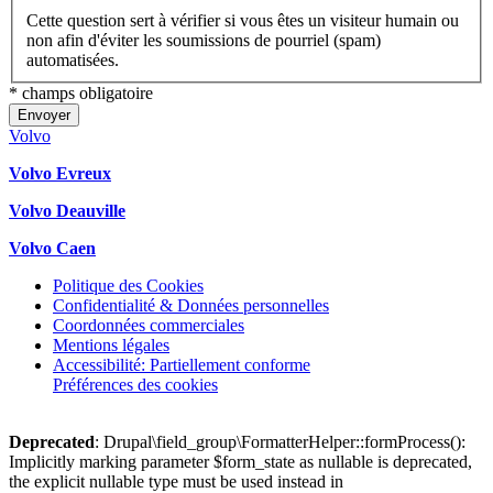
Cette question sert à vérifier si vous êtes un visiteur humain ou
non afin d'éviter les soumissions de pourriel (spam)
automatisées.
* champs obligatoire
Envoyer
Volvo
Volvo Evreux
Volvo Deauville
Volvo Caen
Politique des Cookies
Confidentialité & Données personnelles
Coordonnées commerciales
Mentions légales
Accessibilité: Partiellement conforme
Préférences des cookies
Deprecated
: Drupal\field_group\FormatterHelper::formProcess():
Implicitly marking parameter $form_state as nullable is deprecated,
the explicit nullable type must be used instead in