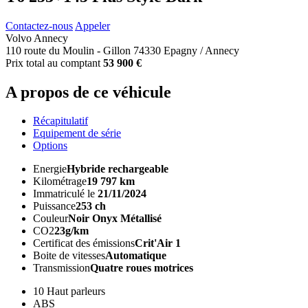
Contactez-nous
Appeler
Volvo Annecy
110 route du Moulin - Gillon 74330 Epagny / Annecy
Prix total au comptant
53 900 €
A propos de ce véhicule
Récapitulatif
Equipement de série
Options
Energie
Hybride rechargeable
Kilométrage
19 797 km
Immatriculé le
21/11/2024
Puissance
253 ch
Couleur
Noir Onyx Métallisé
CO2
23g/km
Certificat des émissions
Crit'Air 1
Boite de vitesses
Automatique
Transmission
Quatre roues motrices
10 Haut parleurs
ABS