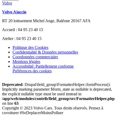
Volvo
Volvo Ajaccio
RT 20 lotissement Michel Ange, Baléone 20167 AFA
Accueil : 04 95 23 40 15
Atelier : 04 95 23 40 15
Politique des Cookies
Confidentialité & Données personnelles
Coordonnées commerciales
Mentions légales
Accessibilité: Partiellement conforme
Préférences des cookies
Deprecated
: Drupal\field_group\FormatterHelper::formProcess():
Implicitly marking parameter $form_state as nullable is deprecated,
the explicit nullable type must be used instead in
/app/web/modules/contrib/field_group/src/FormatterHelper.php
on line
63
Copyright © 2023 Volvo Cars. Tous droits réservés. Pensez à
covoiturer #SeDeplacerMoinsPolluer